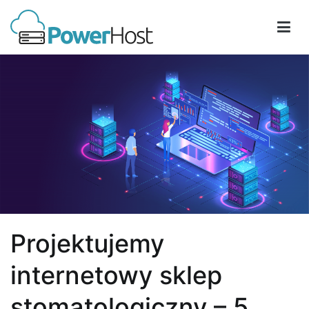
Przejdź
do
treści
PowerHost
Projektujemy
internetowy sklep
stomatologiczny – 5