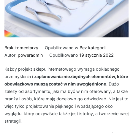
do
Brak komentarzy
Opublikowano w
Bez kategorii
Projektujemy
Autor:
poweradmin
Opublikowano
19 stycznia 2022
internetowy
Każdy projekt sklepu internetowego wymaga dokładnego
sklep
przemyślenia i
zaplanowania niezbędnych elementów, które
stomatologiczny
obowiązkowo muszą zostać w nim uwzględnione
. Dużo
–
zależy od asortymentu, jaki ma być w nim oferowany, a także
5
branży i osób, które mają docelowo go odwiedzać. Nie jest to
najważniejszych
więc tylko projektowanie pięknego i wpadającego oko
wskazówek
wyglądu, który oczywiście także jest istotny, a tworzenie całej
strategii.