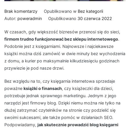
do
Brak komentarzy
Opublikowano w
Bez kategorii
Jak
Autor:
poweradmin
Opublikowano
30 czerwca 2022
prowadzić
W czasach, gdy większość biznesów przenosi się do sieci,
blog
firmom trudno funkcjonować bez sklepu internetowego
.
księgarni
Podobnie jest z księgarniami. Najnowsze i najciekawsze
internetowej?
książki można dziś zamówić w dwie minuty bez wychodzenia
Praktyczne
z domu, a kurier po maksymalnie kilkudziesięciu godzinach
wskazówki
przywiezie je pod nasze drzwi.
Bez względu na to, czy księgarnia internetowa sprzedaje
poważne
książki o finansach
, czy książeczki dla dzieci,
potrzebuje jednak sprawnego marketingu. Jednym z jego
narzędzi jest firmowy blog. Dzięki niemu można nie tylko na
dłużej zatrzymać czytelników na stronie czy podzielić się
swoimi sukcesami, ale także pomóc w działaniach SEO.
Podpowiadamy,
jak skutecznie prowadzić blog księgarni